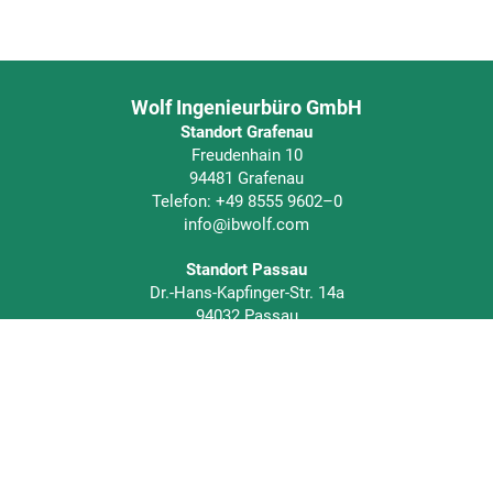
Wolf Ingenieurbüro GmbH
Standort Grafenau
Freudenhain 10
94481 Grafenau
Telefon:
+49 8555 9602–0
info@ibwolf.com
Standort Passau
Dr.-Hans-Kapfinger-Str. 14a
94032 Passau
Telefon:
+49 851 951687-0
info@ibwolf.com
Impressum